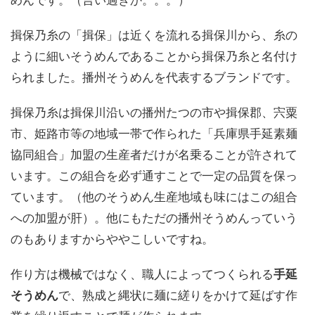
めんです。（言い過ぎか。。。）
揖保乃糸の「揖保」は近くを流れる揖保川から、糸の
ように細いそうめんであることから揖保乃糸と名付け
られました。播州そうめんを代表するブランドです。
揖保乃糸は揖保川沿いの播州たつの市や揖保郡、宍粟
市、姫路市等の地域一帯で作られた「兵庫県手延素麺
協同組合」加盟の生産者だけが名乗ることが許されて
います。この組合を必ず通すことで一定の品質を保っ
ています。（他のそうめん生産地域も味にはこの組合
への加盟が肝）。他にもただの播州そうめんっていう
のもありますからややこしいですね。
作り方は機械ではなく、職人によってつくられる
手延
そうめん
で、熟成と縄状に麺に縒りをかけて延ばす作