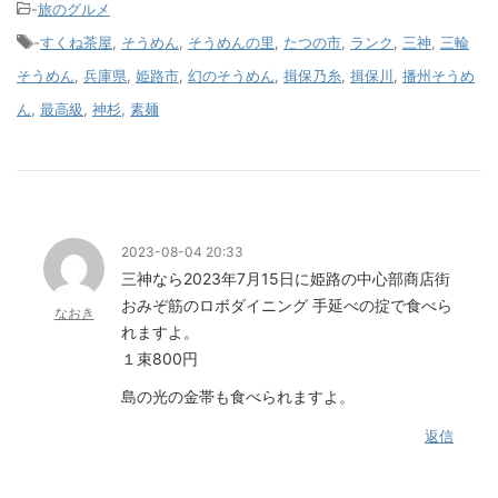
-
旅のグルメ
-
すくね茶屋
,
そうめん
,
そうめんの里
,
たつの市
,
ランク
,
三神
,
三輪
そうめん
,
兵庫県
,
姫路市
,
幻のそうめん
,
揖保乃糸
,
揖保川
,
播州そうめ
ん
,
最高級
,
神杉
,
素麺
2023-08-04 20:33
三神なら2023年7月15日に姫路の中心部商店街
おみぞ筋のロボダイニング 手延べの掟で食べら
なおき
れますよ。
１束800円
島の光の金帯も食べられますよ。
返信