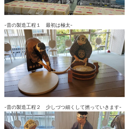
-昔の製造工程１ 最初は極太-
-昔の製造工程２ 少しづつ細くして撚っていきます-