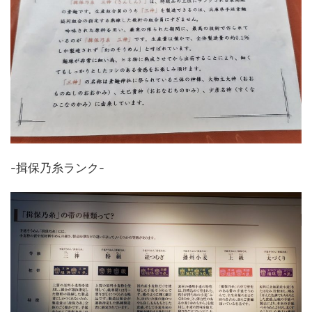
-揖保乃糸ランク-