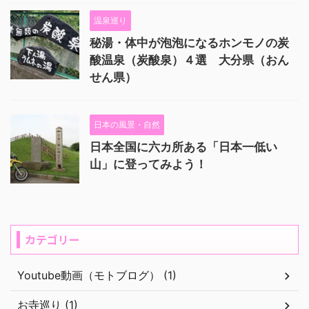
温泉巡り
秘湯・体中が泡泡になるホンモノの炭
酸温泉（炭酸泉）４選 大分県（おん
せん県）
日本の風景・自然
日本全国に六カ所ある「日本一低い
山」に登ってみよう！
カテゴリー
Youtube動画（モトブログ） (1)
お寺巡り (1)