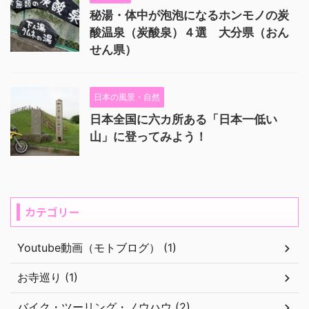
秘湯・体中が泡泡になるホンモノの炭
酸温泉（炭酸泉）４選 大分県（おん
せん県）
日本の風景・自然
日本全国に六カ所ある「日本一低い
山」に登ってみよう！
カテゴリー
Youtube動画（モトブログ） (1)
お寺巡り (1)
バイク・ツーリング・ノウハウ (2)