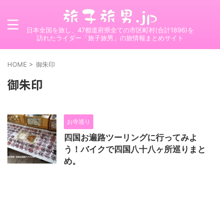
日本全国を旅し、47都道府県全ての市区町村(合計1896)を
訪れたライダー「旅子旅男」の旅情報まとめサイト
HOME
>
御朱印
御朱印
お寺巡り
四国お遍路ツーリングに行ってみよ
う！バイクで四国八十八ヶ所巡りまと
め。